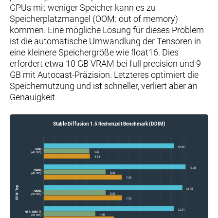
GPUs mit weniger Speicher kann es zu
Speicherplatzmangel (OOM: out of memory)
kommen. Eine mögliche Lösung für dieses Problem
ist die automatische Umwandlung der Tensoren in
eine kleinere Speichergröße wie float16. Dies
erfordert etwa 10 GB VRAM bei full precision und 9
GB mit Autocast-Präzision. Letzteres optimiert die
Speichernutzung und ist schneller, verliert aber an
Genauigkeit.
Stable Diffusion 1.5 Rechenzeit Benchmark (DDIM)
12.25
A100
4.29
(40 GB)
4.34
13.35
A6000
5.82
(48 GB)
7.35
GPU-Typ
13.05
A5000
5.82
(24 GB)
7.35
12.24
RTX 3090 Ti
4.86
(24 GB)