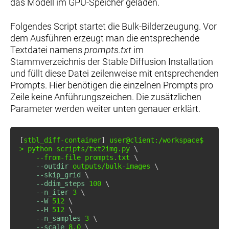
das Modell im GPU-Speicher geladen.
Folgendes Script startet die Bulk-Bilderzeugung. Vor
dem Ausführen erzeugt man die entsprechende
Textdatei namens
prompts.txt
im
Stammverzeichnis der Stable Diffusion Installation
und füllt diese Datei zeilenweise mit entsprechenden
Prompts. Hier benötigen die einzelnen Prompts pro
Zeile keine Anführungszeichen. Die zusätzlichen
Parameter werden weiter unten genauer erklärt.
[
stbl_diff-container
]
>
 python scripts/txt2img.py 
\
    --from-file prompts.txt 
\
--outdir
 outputs/bulk-images 
\
--skip_grid
\
--ddim_steps
100
\
--n_iter
3
\
--W
512
\
--H
512
\
--n_samples
3
\
--scale
8.0
\