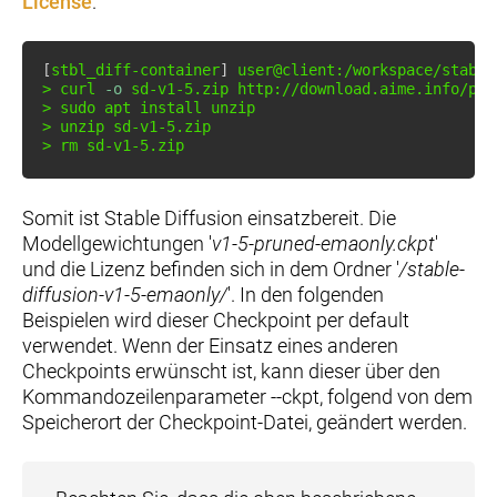
License
.
[
stbl_diff-container
]
>
curl
-o
>
sudo
apt
install
unzip
>
unzip
>
rm
 sd-v1-5.zip
Somit ist Stable Diffusion einsatzbereit. Die
Modellgewichtungen '
v1-5-pruned-emaonly.ckpt
'
und die Lizenz befinden sich in dem Ordner '
/stable-
diffusion-v1-5-emaonly/
'. In den folgenden
Beispielen wird dieser Checkpoint per default
verwendet. Wenn der Einsatz eines anderen
Checkpoints erwünscht ist, kann dieser über den
Kommandozeilenparameter --ckpt, folgend von dem
Speicherort der Checkpoint-Datei, geändert werden.