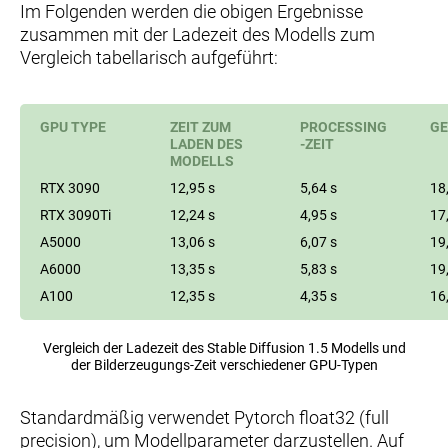
Im Folgenden werden die obigen Ergebnisse
zusammen mit der Ladezeit des Modells zum
Vergleich tabellarisch aufgeführt:
GPU TYPE
ZEIT ZUM
PROCESSING
GE
LADEN DES
-ZEIT
MODELLS
RTX 3090
12,95 s
5,64 s
18
RTX 3090Ti
12,24 s
4,95 s
17
A5000
13,06 s
6,07 s
19
A6000
13,35 s
5,83 s
19
A100
12,35 s
4,35 s
16
Vergleich der Ladezeit des Stable Diffusion 1.5 Modells und
der Bilderzeugungs-Zeit verschiedener GPU-Typen
Standardmäßig verwendet Pytorch float32 (full
precision), um Modellparameter darzustellen. Auf