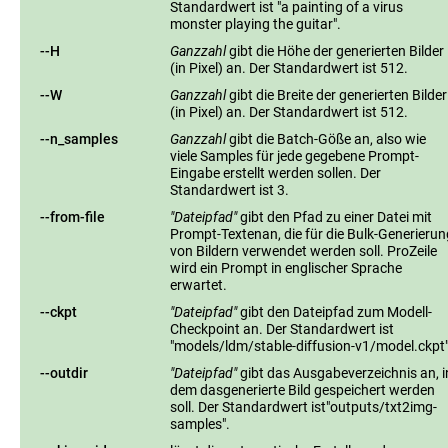
Standardwert ist "a painting of a virus
monster playing the guitar".
--H
Ganzzahl
gibt die Höhe der generierten Bilder
(in Pixel) an. Der Standardwert ist 512.
--W
Ganzzahl
gibt die Breite der generierten Bilder
(in Pixel) an. Der Standardwert ist 512.
--n_samples
Ganzzahl
gibt die Batch-Göße an, also wie
viele Samples für jede gegebene Prompt-
Eingabe erstellt werden sollen. Der
Standardwert ist 3.
--from-file
"Dateipfad"
gibt den Pfad zu einer Datei mit
Prompt-Textenan, die für die Bulk-Generierun
von Bildern verwendet werden soll. ProZeile
wird ein Prompt in englischer Sprache
erwartet.
--ckpt
"Dateipfad"
gibt den Dateipfad zum Modell-
Checkpoint an. Der Standardwert ist
"models/ldm/stable-diffusion-v1/model.ckpt"
--outdir
"Dateipfad"
gibt das Ausgabeverzeichnis an, i
dem dasgenerierte Bild gespeichert werden
soll. Der Standardwert ist"outputs/txt2img-
samples".