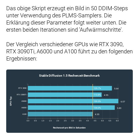
Das obige Skript erzeugt ein Bild in 50 DDIM-Steps
unter Verwendung des PLMS-Samplers. Die
Erklärung dieser Parameter folgt weiter unten. Die
ersten beiden Iterationen sind 'Aufwärmschritte'.
Der Vergleich verschiedener GPUs wie RTX 3090,
RTX 3090Ti, A6000 und A100 führt zu den folgenden
Ergebnissen:
Stable Diffusion 1.5 Rechenzeit Benchmark
RTX 3090
129.7%
5.64
RTX 3090Ti
113.8%
4.95
GPU-Typ
A5000
139.5%
6.07
A6000
134.0%
5.83
A100
4.35
0.0
0.5
1.0
1.5
2.0
2.5
3.0
3.5
4.0
4.5
5.0
5.5
6.0
Rechenzeit pro Bild in Sekunden