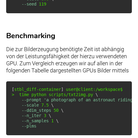
--seed
119
Benchmarking
Die zur Bilderzeugung benötigte Zeit ist abhängig
von der Leistungsfähigkeit der hierzu verwendeten
GPU. Zum Vergleich erzeugen wir auf allen in der
folgenden Tabelle dargestellten GPUs Bilder mittels
[
stbl_diff-container
]
>
time
 python scripts/txt2img.py 
\
--prompt
'a photograph of an astronaut riding a
--scale
7.5
\
--ddim_steps
50
\
--n_iter
3
\
--n_samples
1
\
--plms