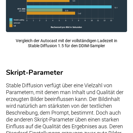
6.6
13.1
RTX 3090
5.51
(24 GB)
7.47
Model Loading
0
1
2
3
4
5
6
7
8
9
10
11
12
13
autocast
full
Rechenzeit pro Bild in Sekunden
Vergleich der Autocast mit der vollständigen Ladezeit in
Stable Diffusion 1.5 für den DDIM-Sampler
Skript-Parameter
Stable Diffusion verfügt über eine Vielzahl von
Parametern, mit denen man Inhalt und Qualität der
erzeugten Bilder beeinflussen kann. Der Bildinhalt
wird natürlich am stärksten von der textlichen
Beschreibung, dem Prompt, bestimmt. Doch auch
die anderen Skript-Parameter üben einen starken
Einfluss auf die Qualität des Ergebnises aus. Deren