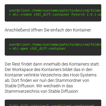
>
 mlc-create stbl_diff-container Pytorch 
2.0
.1-aime
Anschließend öffnen Sie einfach den Kontainer:
>
 mlc-open stbl_diff-container
Der Rest findet dann innerhalb des Kontainers statt.
Der Workspace des Kontainers bildet das in den
Kontainer verlinkte Verzeichnis des Host-Systems
ab. Dort finden wir nun den Stammordner von
Stable Diffusion. Wir wechseln in das
Stammverzeichnis von Stable Diffusion:
[
stbl_diff-container
]