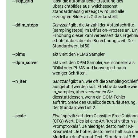
--skip_grid
lässt die automatische Erstellung des
Übersichtbildes aus, welchessonst
standardmässig erzeugt wird und alle
erzeugten Bilder als Gitterdarstellt.
--ddim_steps
Ganzzahl
gibt die Anzahl der Abtastschritte
(samplingsteps) im Diffusion-Prozess an. Ein
Erhöhung dieser Zahl verbessert das Ergebni
erhöht dabei aber die Berechnungszeit. Der
Standardwert ist50.
--plms
aktiviert den PLMS Sampler
--dpm_solver
aktiviert den DPM Sampler, viel schneller als
DDIM oder PLMS und konvergiert nach
weniger Schritten.
--n_iter
Ganzzahl
gibt an, wie oft die Sampling-Schleif
ausgeführtwerden soll. Effektiv dasselbe wie 
-n_samples, aber verwenden Sie
diesstattdessen, wenn ein OOM-Fehler
auftritt. Siehe den Quellcode zurErläuterung.
Der Standardwert ist 2.
--scale
Float
spezifiziert dem Classifier Free Guidanc
(CFG) Wert. Dies ist eine Art "Kreativitäts- vs.
Prompt-Skala". Je niedriger, desto mehr KI-
Kreativität. Je höher, desto mehr hält sich da
Modell an denPrompt-Text. Standard ist 7.5.