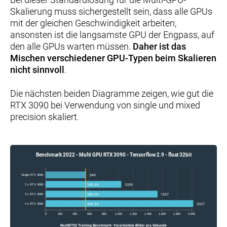
Skalierung muss sichergestellt sein, dass alle GPUs
mit der gleichen Geschwindigkeit arbeiten,
ansonsten ist die langsamste GPU der Engpass, auf
den alle GPUs warten müssen.
Daher ist das
Mischen verschiedener GPU-Typen beim Skalieren
nicht sinnvoll
.
Die nächsten beiden Diagramme zeigen, wie gut die
RTX 3090 bei Verwendung von single und mixed
precision skaliert.
Benchmark 2022 - Multi GPU RTX 3090 - Tensorflow 2.9 - float 32bit
Single RTX 3090
549
189.3%
2 x RTX 3090
1039
280.0%
3 x RTX 3090
1537
369.2%
4 x RTX 3090
2027
0
200
400
600
800
1,000
1,200
1,400
1,600
1,800
2,000
ResNET50 Training Benchmark: Verarbeitete Bilder pro Sekunde