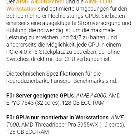
Der
AIME A4000 Server
und die
AIME T600
Workstation
sind optimierte Umgebungen für den
Betrieb mehrerer Hochleistungs-GPUs. Sie bieten
einerseits eine ausgeklügelte Stromversorgung und
Kühlung, die notwendig ist, um die maximale
Leistung zu erreichen und 24/7 zu halten, und
andererseits die Möglichkeit, jede GPU in einem
PCIe-4.0-x16-Steckplatz zu betreiben, der ohne
Switches, direkt mit der CPU verbunden ist.
Die technischen Spezifikationen für die
Reproduzierbarkeit unserer Benchmarks sind:
Für Server geeignete GPUs
:
AIME A4000
, AMD
EPYC 7543 (32 cores), 128 GB ECC RAM
Für GPUs nur montierbar in Workstations
:
AIME
T600
, AMD Threadripper Pro 5955WX (16 cores),
128 GB ECC RAM