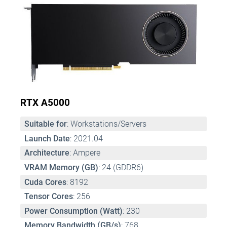
RTX A5000
Suitable for
: Workstations/Servers 
Launch Date
: 2021.04 
Architecture
: Ampere 
VRAM Memory (GB)
: 24 (GDDR6) 
Cuda Cores
: 8192 
Tensor Cores
: 256 
Power Consumption (Watt)
: 230 
Memory Bandwidth (GB/s)
: 768