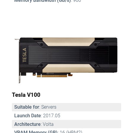
Memory Bandwidth (GB/s)
: 960
Tesla V100
Suitable for
: Servers 
Launch Date
: 2017.05 
Architecture
: Volta 
VRAM Memory (GB)
: 16 (HBM2) 