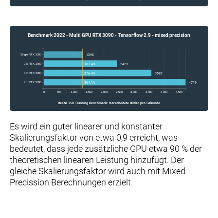
Benchmark 2022 - Multi GPU RTX 3090 - Tensorflow 2.9 - mixed precision
Single RTX 3090
1296
187.4%
2 x RTX 3090
2429
276.4%
3 x RTX 3090
3582
364.1%
4 x RTX 3090
4719
0
500
1,000
1,500
2,000
2,500
3,000
3,500
4,000
4,500
ResNET50 Training Benchmark: Verarbeitete Bilder pro Sekunde
Es wird ein guter linearer und konstanter
Skalierungsfaktor von etwa 0,9 erreicht, was
bedeutet, dass jede zusätzliche GPU etwa 90 % der
theoretischen linearen Leistung hinzufügt. Der
gleiche Skalierungsfaktor wird auch mit Mixed
Precission Berechnungen erzielt.