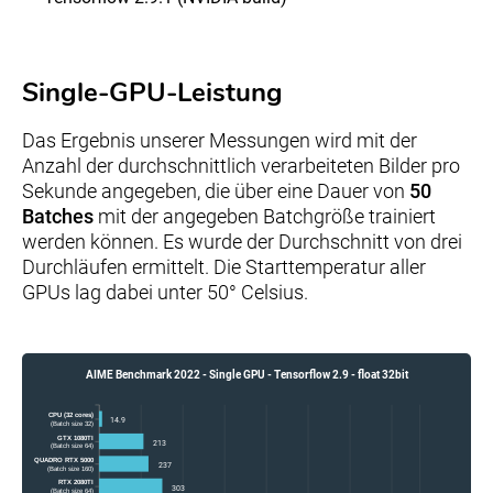
Single-GPU-Leistung
Das Ergebnis unserer Messungen wird mit der
Anzahl der durchschnittlich verarbeiteten Bilder pro
Sekunde angegeben, die über eine Dauer von
50
Batches
mit der angegeben Batchgröße trainiert
werden können. Es wurde der Durchschnitt von drei
Durchläufen ermittelt. Die Starttemperatur aller
GPUs lag dabei unter 50° Celsius.
AIME Benchmark 2022 - Single GPU - Tensorflow 2.9 - float 32bit
CPU (32 cores)
14.9
(Batch size 32)
GTX 1080TI
213
(Batch size 64)
QUADRO RTX 5000
237
(Batch size 160)
RTX 2080TI
303
(Batch size 64)