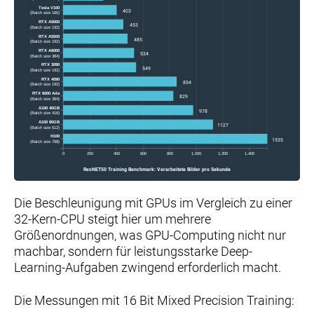
Tesla V100
403
(Batch size 160)
RTX A5000
453
(Batch size 192)
RTX A5500
485
(Batch size 192)
RTX A6000
534
(Batch size 384)
RTX 3090
549
(Batch size 192)
RTX 4090
854
(Batch size 192)
RTX 6000 Ada
829
(Batch size 384)
A100 40GB
978
(Batch size 416)
A100 80GB
1127
(Batch size 512)
H100
1535
(Batch size 768)
0
200
400
600
800
1,000
1,200
1,400
ResNET50 Training Benchmark: Verarbeitete Bilder pro Sekunde
Die Beschleunigung mit GPUs im Vergleich zu einer
32-Kern-CPU steigt hier um mehrere
Größenordnungen, was GPU-Computing nicht nur
machbar, sondern für leistungsstarke Deep-
Learning-Aufgaben zwingend erforderlich macht.
Die Messungen mit 16 Bit Mixed Precision Training: