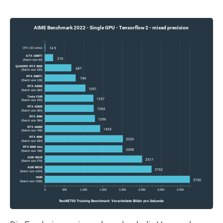
AIME Benchmark 2022 - Single GPU - Tensorflow 2 - mixed precision
CPU (32 cores)
14.9
GTX 1080TI
216
(Batch size 64)
QUADRO RTX 5000
687
(Batch size 320)
RTX 2080TI
799
(Batch size 128)
RTX A5000
1051
(Batch size 384)
Tesla V100
1257
(Batch size 320)
RTX A5500
1264
(Batch size 384)
RTX 3090
1296
(Batch size 384)
RTX A6000
1433
(Batch size 768)
RTX 4090
2020
(Batch size 384)
RTX 6000 Ada
2008
(Batch size 768)
A100 40GB
2517
(Batch size 576)
A100 80GB
2762
(Batch size 1024)
H100
3750
(Batch size 1536)
0
500
1,000
1,500
2,000
2,500
3,000
3,500
ResNET50 Training Benchmark: Verarbeitete Bilder pro Sekunde