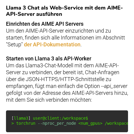
Llama 3 Chat als Web-Service mit dem AIME-
API-Server ausführen
Einrichten des AIME API Servers
Um den AIME-API-Server einzurichten und zu
starten, finden sich alle Informationen im Abschnitt
"Setup"
der API-Dokumentation
.
Starten von Llama 3 als API-Worker
Um das Llama3-Chat-Modell mit dem AIME-API-
Server zu verbinden, der bereit ist, Chat-Anfragen
über die JSON-HTTPS/HTTP-Schnittstelle zu
empfangen, fügt man einfach die Option
--api_server
gefolgt von der Adresse des AIME-API-Servers hinzu,
mit dem Sie sich verbinden möchten:
[
llama3
]
>
 torchrun 
--nproc_per_node
<
num_gpus
>
 /workspace/l