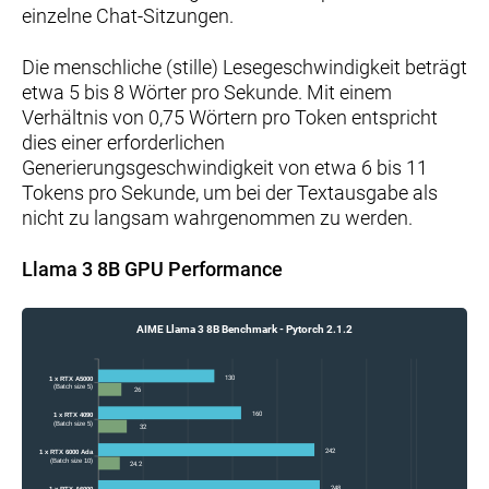
einzelne Chat-Sitzungen.
Die menschliche (stille) Lesegeschwindigkeit beträgt
etwa 5 bis 8 Wörter pro Sekunde. Mit einem
Verhältnis von 0,75 Wörtern pro Token entspricht
dies einer erforderlichen
Generierungsgeschwindigkeit von etwa 6 bis 11
Tokens pro Sekunde, um bei der Textausgabe als
nicht zu langsam wahrgenommen zu werden.
Llama 3 8B GPU Performance
AIME Llama 3 8B Benchmark - Pytorch 2.1.2
130
1 x RTX A5000
(Batch size 5)
26
160
1 x RTX 4090
(Batch size 5)
32
242
1 x RTX 6000 Ada
(Batch size 10)
24.2
248
1 x RTX A6000