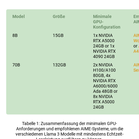
Model
Größe
Minimale
Em
GPU-
AI
Konfiguration
8B
15GB
1x NVIDIA
AI
RTX A5000
Wo
24GB or 1x
or
NVIDIA RTX
A4
4090 24GB
70B
132GB
2x NVIDIA
AI
H100/A100
Se
80GB, 4x
NVIDIA RTX
A6000/6000
Ada 48GB or
8x NVIDIA
RTX A5000
24GB
Tabelle 1: Zusammenfassung der minimalen GPU-
Anforderungen und empfohlenen AIME-Systeme, um die
verschiedenen Llama 3 Modelle mit mindestens Echtzeit-