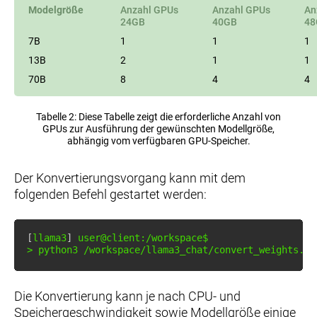
Modelgröße
Anzahl GPUs
Anzahl GPUs
An
24GB
40GB
48
7B
1
1
1
13B
2
1
1
70B
8
4
4
Tabelle 2: Diese Tabelle zeigt die erforderliche Anzahl von
GPUs zur Ausführung der gewünschten Modellgröße,
abhängig vom verfügbaren GPU-Speicher.
Der Konvertierungsvorgang kann mit dem
folgenden Befehl gestartet werden:
[
llama3
]
>
 python3 /workspace/llama3_chat/convert_weights.py
Die Konvertierung kann je nach CPU- und
Speichergeschwindigkeit sowie Modellgröße einige