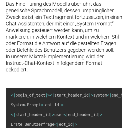
Das Fine-Tuning des Modells überführt das
generische Sprachmodell, dessen ursprünglicher
Zweck es ist, ein Textfragment fortzusetzen, in einen
Chat-Assistenten, der mit einer „System-Prompt“-
Anweisung gesteuert werden kann, um zu
markieren, in welchem Kontext und in welchem Stil
oder Format die Antwort auf die gestellten Fragen
oder Befehle des Benutzers gegeben werden soll.
In unserer Mixtral-Implementierung wird der
Instruct-Chat-Kontext in folgendem Format
dekodiert:
<
|
begin_of_text
|
>
<
|
start_header_id
|
>
system
<
|
end_hea
System
-
Prompt
<
|
eot_id
|
>
<
|
start_header_id
|
>
user
<
|
end_header_id
|
>
Erste Benutzerfrage
<
|
eot_id
|
>