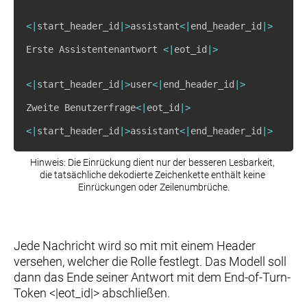
<
|
start_header_id
|
>
assistant
<
|
end_header_id
|
>
Erste Assistentenantwort 
<
|
eot_id
|
>
<
|
start_header_id
|
>
user
<
|
end_header_id
|
>
Zweite Benutzerfrage
<
|
eot_id
|
>
<
|
start_header_id
|
>
assistant
<
|
end_header_id
|
>
Hinweis: Die Einrückung dient nur der besseren Lesbarkeit, 
die tatsächliche dekodierte Zeichenkette enthält keine 
Einrückungen oder Zeilenumbrüche.
Jede Nachricht wird so mit mit einem Header
versehen, welcher die Rolle festlegt. Das Modell soll
dann das Ende seiner Antwort mit dem End-of-Turn-
Token <|eot_id|> abschließen.