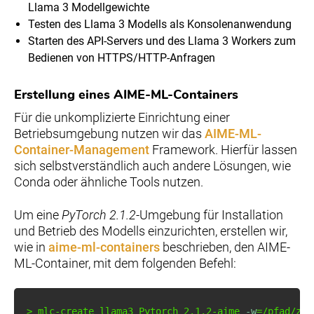
Llama 3 Modellgewichte
Testen des Llama 3 Modells als Konsolenanwendung
Starten des API-Servers und des Llama 3 Workers zum
Bedienen von HTTPS/HTTP-Anfragen
Erstellung eines AIME-ML-Containers
Für die unkomplizierte Einrichtung einer
Betriebsumgebung nutzen wir das
AIME-ML-
Container-Management
Framework. Hierfür lassen
sich selbstverständlich auch andere Lösungen, wie
Conda oder ähnliche Tools nutzen.
Um eine
PyTorch 2.1.2
-Umgebung für Installation
und Betrieb des Modells einzurichten, erstellen wir,
wie in
aime-ml-containers
beschrieben, den AIME-
ML-Container, mit dem folgenden Befehl:
>
 mlc-create llama3 Pytorch 
2.1
.2-aime 
-w
=
/pfad/zu/