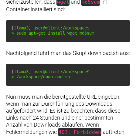
sicherzustellen, dass
und
im
wget
md5sum
Container installiert sind:
[
llama3
]
>
sudo
apt-get
install
wget
 md5sum
Nachfolgend führt man das Skript download.sh aus:
[
llama3
]
>
 /workspace/download.sh
Nun muss man die bereitgestellte URL eingeben,
wenn man zur Durchführung des Downloads
aufgefordert wird. Es ist zu beachten, dass diese
Links nach 24 Stunden und einer bestimmten
Anzahl von Downloads ablaufen. Wenn
Fehlermeldungen wie
auftreten,
403: Forbidden