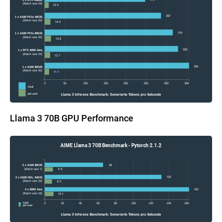
(Batch size 24)
10.3
287
1 x A100 PCIe 40GB
(Batch size 20)
14.4
316
1 x A100 PCIe 80GB
(Batch size 20)
15.8
329
1 x RTX 6000 Ada
(Batch size 24)
13.7
356
1 x A100 80GB
(Batch size 32)
11.1
0
50
100
150
200
250
300
350
total
per user
Llama 3 Inferenz Benchmark: Generierte Tokens pro Sekunde
Llama 3 70B GPU Performance
AIME Llama 3 70B Benchmark - Pytorch 2.1.2
66
2 x A100 80GB
9.4
(Batch size 7)
132
2 x H100 NVL 94GB
8.3
(Batch size 16)
163
4 x 6000 Ada
10.1
(Batch size 16)
total
0
20
40
60
80
100
120
140
160
per user
Llama 3 Inferenz Benchmark: Generierte Tokens pro Sekunde