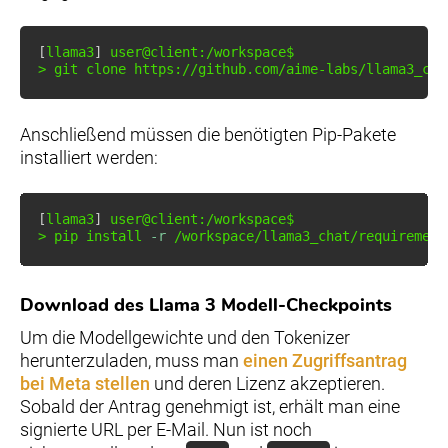
[
llama3
]
>
git
 clone https://github.com/aime-labs/llama3_cha
Anschließend müssen die benötigten Pip-Pakete
installiert werden:
[
llama3
]
>
 pip 
install
-r
 /workspace/llama3_chat/requirement
Download des Llama 3 Modell-Checkpoints
Um die Modellgewichte und den Tokenizer
herunterzuladen, muss man
einen Zugriffsantrag
bei Meta stellen
und deren Lizenz akzeptieren.
Sobald der Antrag genehmigt ist, erhält man eine
signierte URL per E-Mail. Nun ist noch