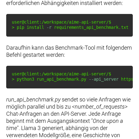
erforderlichen Abhängigkeiten installiert werden:
>
 pip 
install
-r
 requirements_api_benchmark.txt
Daraufhin kann das Benchmark-Tool mit folgendem
Befehl gestartet werden:
>
 python3 run_api_benchmark.py 
--api_server
 https:/
run_api_benchmark.py
sendet so viele Anfragen wie
möglich parallel und bis zu
<number_of_requests>
Chat-Anfragen an den API-Server. Jede Anfrage
beginnt mit dem Ausgangskontext "
Once upon a
time
". Llama 3 generiert, abhängig von der
verwendeten Modellgröße, eine Geschichte von